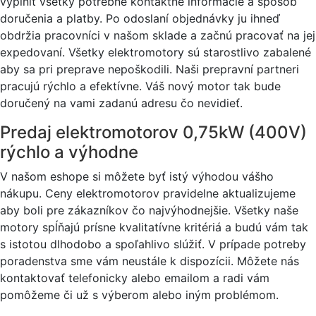
vyplniť všetky potrebné kontaktné informácie a spôsob
doručenia a platby. Po odoslaní objednávky ju ihneď
obdržia pracovníci v našom sklade a začnú pracovať na jej
expedovaní. Všetky elektromotory sú starostlivo zabalené
aby sa pri preprave nepoškodili. Naši prepravní partneri
pracujú rýchlo a efektívne. Váš nový motor tak bude
doručený na vami zadanú adresu čo nevidieť.
Predaj elektromotorov 0,75kW (400V)
rýchlo a výhodne
V našom eshope si môžete byť istý výhodou vášho
nákupu. Ceny elektromotorov pravidelne aktualizujeme
aby boli pre zákazníkov čo najvýhodnejšie. Všetky naše
motory spĺňajú prísne kvalitatívne kritériá a budú vám tak
s istotou dlhodobo a spoľahlivo slúžiť. V prípade potreby
poradenstva sme vám neustále k dispozícii. Môžete nás
kontaktovať telefonicky alebo emailom a radi vám
pomôžeme či už s výberom alebo iným problémom.