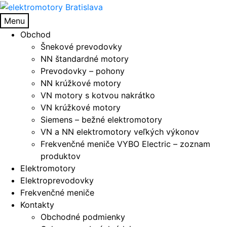
Preskočiť
Preskočiť
na
na
Menu
navigáciu
obsah
Obchod
Šnekové prevodovky
NN štandardné motory
Prevodovky – pohony
NN krúžkové motory
VN motory s kotvou nakrátko
VN krúžkové motory
Siemens – bežné elektromotory
VN a NN elektromotory veľkých výkonov
Frekvenčné meniče VYBO Electric – zoznam
produktov
Elektromotory
Elektroprevodovky
Frekvenčné meniče
Kontakty
Obchodné podmienky