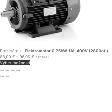
Prezeráte si:
Elektromotor 0,75kW 1AL 400V (2800ot.)
Price
88,00
€
–
96,00
€
bez DPH
range:
Výber možností
88,00 €
through
96,00 €