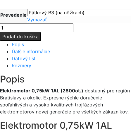
Prevedenie
Vymazať
množstvo
Elektromotor
Pridať do košíka
0,75kW
Popis
1AL
Ďalšie informácie
400V
Dátový list
(2800ot.)
Rozmery
Popis
Elektromotor 0,75kW 1AL (2800ot.)
dostupný pre región
Bratislavy a okolie. Expresne rýchle doručenie
spoľahlivých a vysoko kvalitných trojfázových
elektromotorov novej generácie pre všetkých zákazníkov.
Elektromotor 0,75kW 1AL