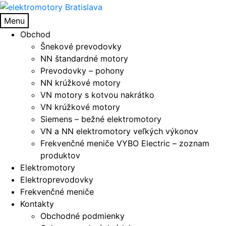
Preskočiť
Preskočiť
na
na
Menu
navigáciu
obsah
Obchod
Šnekové prevodovky
NN štandardné motory
Prevodovky – pohony
NN krúžkové motory
VN motory s kotvou nakrátko
VN krúžkové motory
Siemens – bežné elektromotory
VN a NN elektromotory veľkých výkonov
Frekvenčné meniče VYBO Electric – zoznam
produktov
Elektromotory
Elektroprevodovky
Frekvenčné meniče
Kontakty
Obchodné podmienky