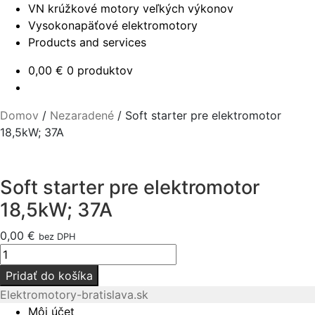
VN krúžkové motory veľkých výkonov
Vysokonapäťové elektromotory
Products and services
0,00
€
0 produktov
Domov
/
Nezaradené
/
Soft starter pre elektromotor
18,5kW; 37A
Soft starter pre elektromotor
18,5kW; 37A
0,00
€
bez DPH
množstvo
Soft
Pridať do košíka
starter
Elektromotory-bratislava.sk
pre
Môj účet