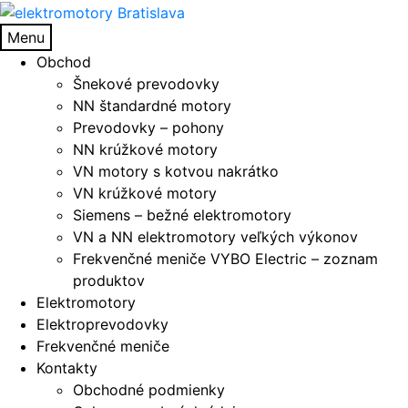
Preskočiť
Preskočiť
na
na
Menu
navigáciu
obsah
Obchod
Šnekové prevodovky
NN štandardné motory
Prevodovky – pohony
NN krúžkové motory
VN motory s kotvou nakrátko
VN krúžkové motory
Siemens – bežné elektromotory
VN a NN elektromotory veľkých výkonov
Frekvenčné meniče VYBO Electric – zoznam
produktov
Elektromotory
Elektroprevodovky
Frekvenčné meniče
Kontakty
Obchodné podmienky