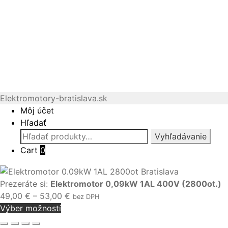
Elektromotory-bratislava.sk
Môj účet
Hľadať
Hľadať:
Vyhľadávanie
Cart
0
Prezeráte si:
Elektromotor 0,09kW 1AL 400V (2800ot.)
Price
49,00
€
–
53,00
€
bez DPH
range:
Výber možností
49,00 €