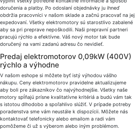
vyplniť všetky potrebné kontaktné informácie a spôsob
doručenia a platby. Po odoslaní objednávky ju ihneď
obdržia pracovníci v našom sklade a začnú pracovať na jej
expedovaní. Všetky elektromotory sú starostlivo zabalené
aby sa pri preprave nepoškodili. Naši prepravní partneri
pracujú rýchlo a efektívne. Váš nový motor tak bude
doručený na vami zadanú adresu čo nevidieť.
Predaj elektromotorov 0,09kW (400V)
rýchlo a výhodne
V našom eshope si môžete byť istý výhodou vášho
nákupu. Ceny elektromotorov pravidelne aktualizujeme
aby boli pre zákazníkov čo najvýhodnejšie. Všetky naše
motory spĺňajú prísne kvalitatívne kritériá a budú vám tak
s istotou dlhodobo a spoľahlivo slúžiť. V prípade potreby
poradenstva sme vám neustále k dispozícii. Môžete nás
kontaktovať telefonicky alebo emailom a radi vám
pomôžeme či už s výberom alebo iným problémom.