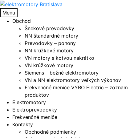
Preskočiť
Preskočiť
na
na
Menu
navigáciu
obsah
Obchod
Šnekové prevodovky
NN štandardné motory
Prevodovky – pohony
NN krúžkové motory
VN motory s kotvou nakrátko
VN krúžkové motory
Siemens – bežné elektromotory
VN a NN elektromotory veľkých výkonov
Frekvenčné meniče VYBO Electric – zoznam
produktov
Elektromotory
Elektroprevodovky
Frekvenčné meniče
Kontakty
Obchodné podmienky