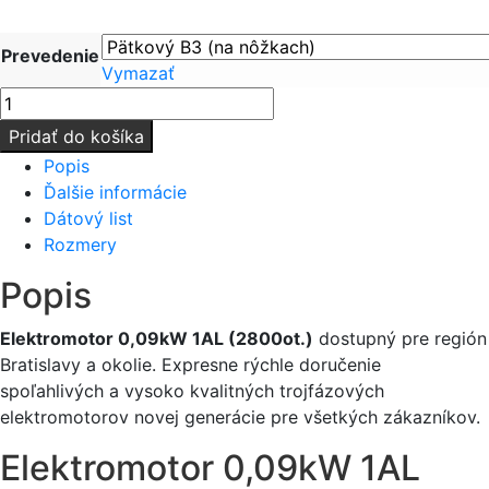
Prevedenie
Vymazať
množstvo
Elektromotor
Pridať do košíka
0,09kW
Popis
1AL
Ďalšie informácie
400V
Dátový list
(2800ot.)
Rozmery
Popis
Elektromotor 0,09kW 1AL (2800ot.)
dostupný pre región
Bratislavy a okolie. Expresne rýchle doručenie
spoľahlivých a vysoko kvalitných trojfázových
elektromotorov novej generácie pre všetkých zákazníkov.
Elektromotor 0,09kW 1AL